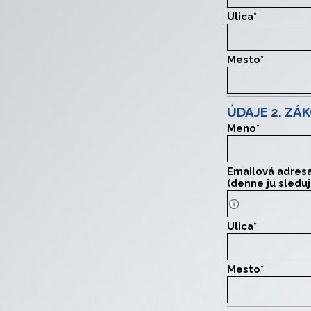
Ulica
*
Mesto
*
ÚDAJE 2. Z
Meno
*
Emailová adres
(denne ju sleduj
Iná ako 1. zák. 
Ulica
*
Mesto
*