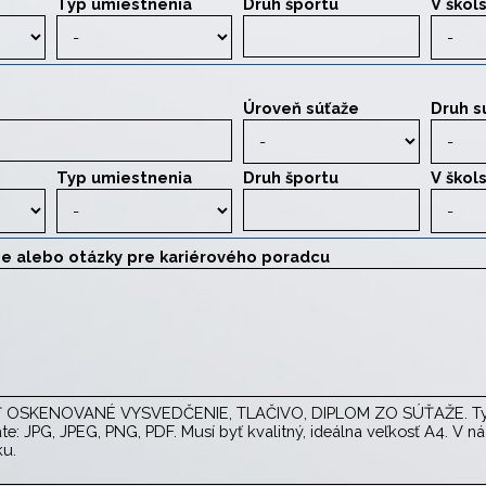
Typ umiestnenia
Druh športu
V škol
Úroveň súťaže
Druh s
Typ umiestnenia
Druh športu
V škol
ie alebo otázky pre kariérového poradcu
Ť OSKENOVANÉ VYSVEDČENIE, TLAČIVO, DIPLOM ZO SÚŤAŽE. Ty
Typ súboru najlepšie vo formáte: JPG, JPEG, PNG, PDF
te: JPG, JPEG, PNG, PDF. Musí byť kvalitný, ideálna veľkosť A4. V n
ku.