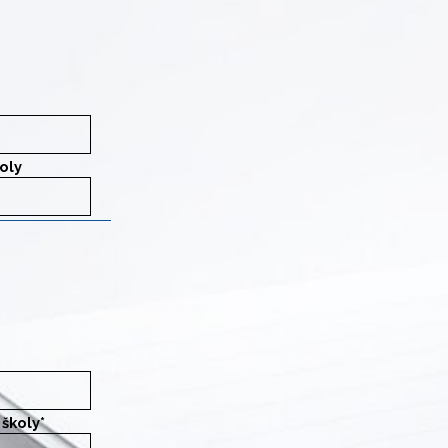
 stredných škôl aj prioritu (poradové číslo školy uvedenej na prihláške).
oly
oly
 stredných škôl aj prioritu (poradové číslo školy uvedenej na prihláške).
 školy
*