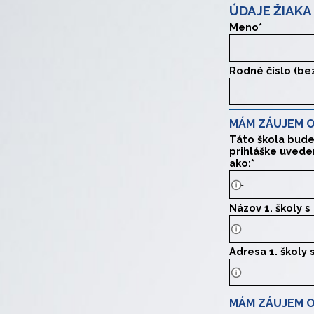
ÚDAJE ŽIAKA
Meno
*
Rodné číslo (be
MÁM ZÁUJEM O
Táto škola bude
prihláške uvede
ako:
*
Názov 1. školy s
Uveďte presný ná
Adresa 1. školy 
Uveďte presnú ad
MÁM ZÁUJEM O