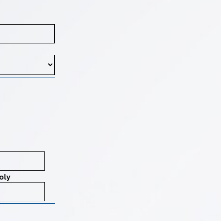
 stredných škôl aj prioritu (poradové číslo školy uvedenej na prihláške).
oly
oly