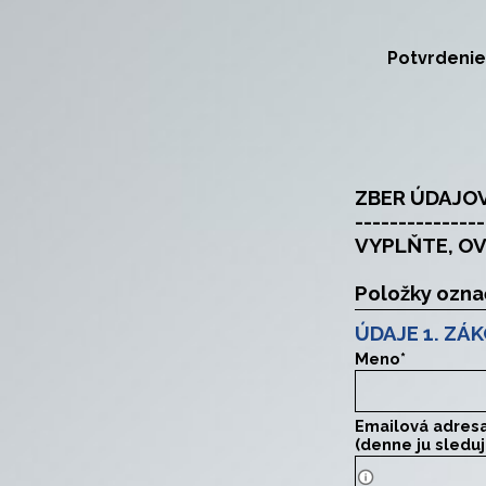
Potvrdenie
---------------
VYPLŇTE, O
ÚDAJE 1. Z
Meno
*
Emailová adres
(denne ju sleduj
Iná ako 2. zák. 