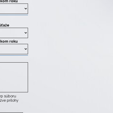
skom roku
úťaže
skom roku
p súboru
 Musí byť kvalitný, ideálna veľkosť A4.
ázve prílohy