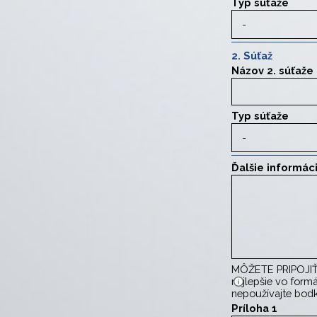
Typ súťaže
2. Súťaž
Názov 2. súťaže
Typ súťaže
Ďalšie informác
MÔŽETE PRIPOJI
najlepšie vo formá
nepoužívajte bod
Príloha 1