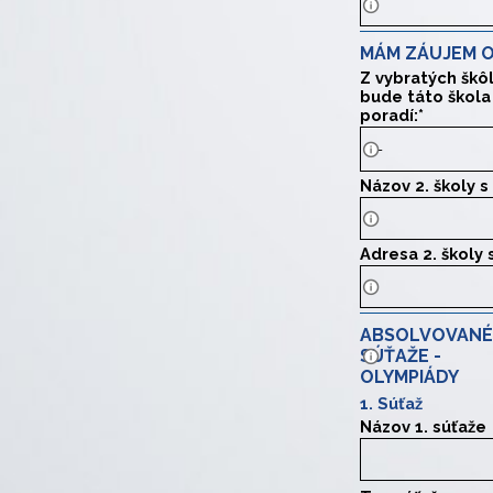
MÁM ZÁUJEM O
Z vybratých škô
bude táto škola
poradí:
*
Názov 2. školy 
Uveďte presný n
Adresa 2. školy
Uveďte presnú a
ABSOLVOVANÉ
Minimálne okres
SÚŤAŽE -
OLYMPIÁDY
1. Súťaž
Názov 1. súťaže