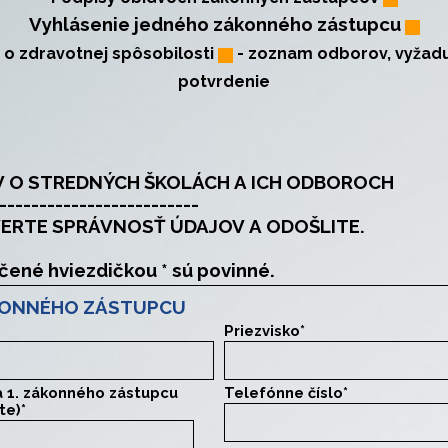
Vyhlásenie jedného zákonného zástupcu
 o zdravotnej spôsobilosti
-
zoznam odborov, vyžadu
potvrdenie
ZBER ÚDAJOV O STREDNÝCH ŠKOLÁCH A ICH ODBOROCH
-------------------------
VERTE SPRÁVNOSŤ ÚDAJOV A ODOŠLITE.
Položky označené hviezdičkou * sú povinné.
ÁKONNÉHO ZÁSTUPCU
Priezvisko
*
a 1. zákonného zástupcu
Telefónne číslo
*
te)
*
zástupcu