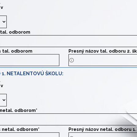
l
 v
Zákonný zástupca určuje pri výbere
s tal. odborom
zov 2. tal. školy.
 s tal. odborom
Presný názov tal. odboru 2. šk
resu 2. tal. školy.
Presný názov tal. odboru 2. šk
 1. NETALENTOVÚ ŠKOLU:
l
 v
Zákonný zástupca určuje pri výbere
s netal. odborom
*
zov 1. školy.
 s netal. odborom
*
Presný názov netal. odboru 1.
dresu 1. školy.
Presný názov odboru 1. školy