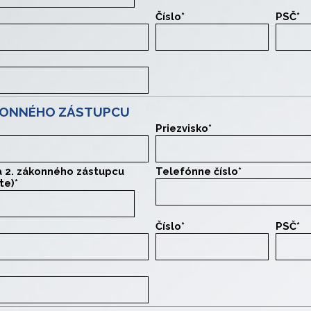
Číslo
*
PSČ
*
ÁKONNÉHO ZÁSTUPCU
Priezvisko
*
a 2. zákonného zástupcu
Telefónne číslo
*
te)
*
zástupcu
Číslo
*
PSČ
*