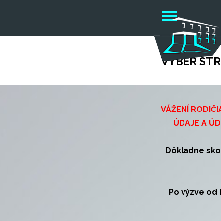
Prejsť na obsah
Preskočiť 
VÝBER ST
VÁŽENÍ RODIČ
ÚDAJE A Ú
Dôkladne sko
Po výzve od 