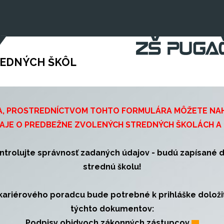
menu
REDNÝCH ŠKÔL
IA, PROSTREDNÍCTVOM TOHTO FORMULÁRA MÔŽETE NA
DAJE O PREDBEŽNE ZVOLENÝCH STREDNÝCH ŠKOLÁCH A
ntrolujte správnosť zadaných
údajov
- budú zapísané d
strednú školu!
kariérového poradcu bude potrebné k prihláške doložiť 
týchto dokumentov:
Podpisy obidvoch zákonných zástupcov