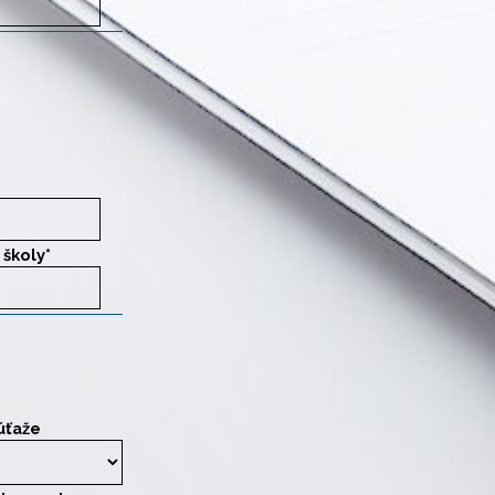
 stredných škôl aj prioritu (poradové číslo školy uvedenej na prihláške).
 školy
*
úťaže