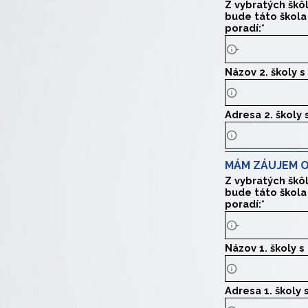
Z vybratých škô
bude táto škola
poradí:
*
Názov 2. školy 
Uveďte presný ná
Adresa 2. školy
Uveďte presnú ad
MÁM ZÁUJEM O
Z vybratých škô
bude táto škola
poradí:
*
Názov 1. školy 
Uveďte presný ná
Adresa 1. školy
Uveďte presnú a