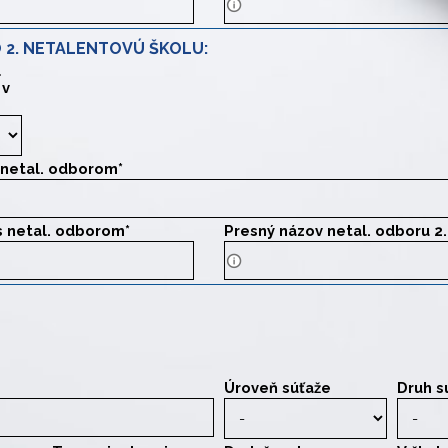
 2. NETALENTOVÚ ŠKOLU:
l
 v
Zákonný zástupca určuje pri výbere
s netal. odborom
*
ázov 2. školy.
 s netal. odborom
*
Presný názov netal. odboru 2.
dresu 2. školy.
Presný názov odboru 2. školy
né kolo. Stredné školy nemusia uznať účasť na súťažiach.
Úroveň súťaže
Druh s