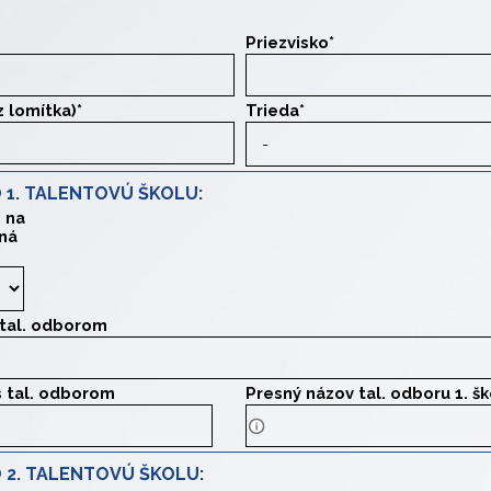
Priezvisko
*
z lomítka)
*
Trieda
*
 1. TALENTOVÚ ŠKOLU:
 na
ná
Zákonný zástupca určuje pri výbere
 tal. odborom
zov 1. tal. školy.
s tal. odborom
Presný názov tal. odboru 1. šk
resu 1. tal. školy.
Presný názov tal. odboru 1. šk
 2. TALENTOVÚ ŠKOLU: